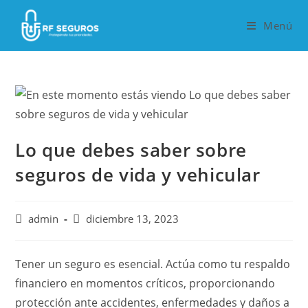
Saltar
al
Menú
contenido
Lo que debes saber sobre
seguros de vida y vehicular
Autor
Publicación
admin
diciembre 13, 2023
de
de
la
la
entrada:
entrada:
Tener un seguro es esencial. Actúa como tu respaldo
financiero en momentos críticos, proporcionando
protección ante accidentes, enfermedades y daños a